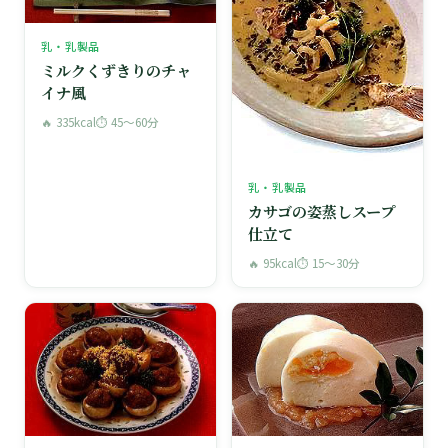
乳・乳製品
ミルクくずきりのチャ
イナ風
🔥 335kcal
⏱ 45〜60分
乳・乳製品
カサゴの姿蒸しスープ
仕立て
🔥 95kcal
⏱ 15〜30分