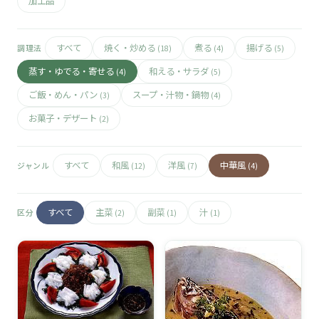
🧀
加工品
🥚
すべて
焼く・炒める
煮る
揚げる
調理法
(18)
(4)
(5)
🥓
蒸す・ゆでる・寄せる
和える・サラダ
(4)
(5)
ご飯・めん・パン
スープ・汁物・鍋物
(3)
(4)
お菓子・デザート
(2)
すべて
和風
洋風
中華風
ジャンル
(12)
(7)
(4)
すべて
主菜
副菜
汁
区分
(2)
(1)
(1)