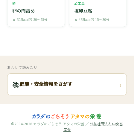
卵
加工品
卵の肉詰め
塩卵豆腐
🔥 305kcal
⏱ 30〜45分
🔥 488kcal
⏱ 15〜30分
あわせて読みたい
›
📚
健康・安全情報をさがす
©2004-2026 カラダのごちそう アタマの栄養 ／
公益社団法人 中央畜
産会