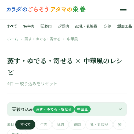
🐄
🐷
🍗
🧀
🥚
🥓
すべて
牛肉
豚肉
鶏肉
乳・乳製品
卵
加工品
ホーム
›
蒸す・ゆでる・寄せる
›
中華風
🍳
📚
蒸す・ゆでる・寄せる × 中華風のレシ
ピ
4件 —
絞り込みをリセット
🐄
🐷
絞り込み
蒸す・ゆでる・寄せる
中華風
🍗
すべて
牛肉
豚肉
鶏肉
乳・乳製品
卵
素材