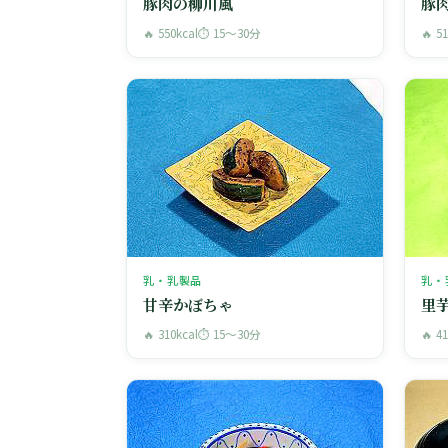
豚肉の柳川風
豚
🔥 550kcal
⏱ 15〜30分
🔥 5
乳・乳製品
乳・
甘辛かぼちゃ
里
🔥 310kcal
⏱ 15〜30分
🔥 4