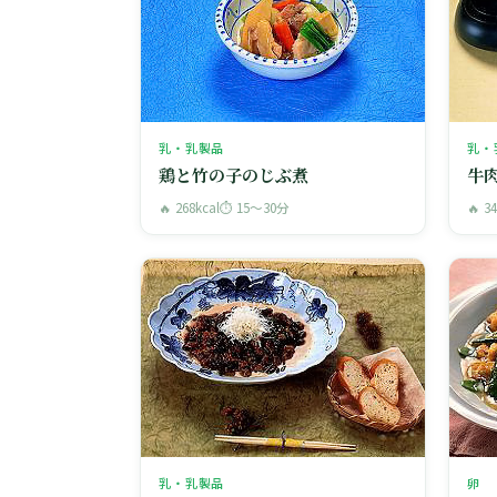
乳・乳製品
乳・
鶏と竹の子のじぶ煮
牛
🔥 268kcal
⏱ 15〜30分
🔥 3
乳・乳製品
卵