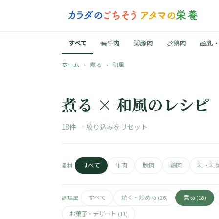
🐄
🐷
🍗
🧀
すべて
牛肉
豚肉
鶏肉
乳
ホーム
›
煮る
›
和風
煮る × 和風のレシピ
18件 —
絞り込みをリセット
すべて
牛肉
豚肉
鶏肉
乳・乳
素材
すべて
焼く・炒める
煮る
調理法
(26)
(18)
お菓子・デザート
(11)