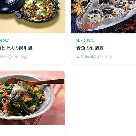
乳製品
乳・乳製品
肉とナスの柳川風
青魚の乳清煮
45kcal
⏱ 15〜30分
🔥 501kcal
⏱ 45〜60分