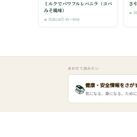
ミルクでパワフルレバニラ（コバ
さ
みそ風味）
🔥 2
🔥 502kcal
⏱ 45〜60分
あわせて読みたい
健康・安全情報をさが
📚
気になる、身になる、ために