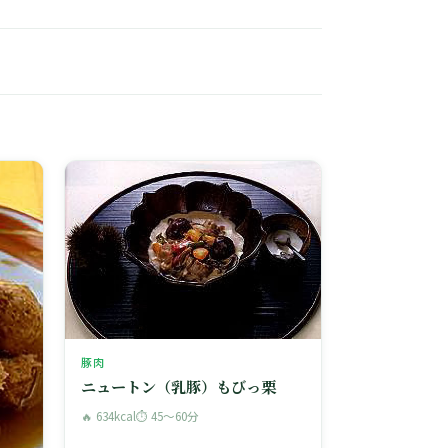
豚肉
ニュートン（乳豚）もびっ栗
🔥 634kcal
⏱ 45〜60分