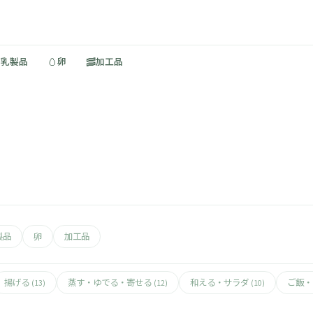
🥚
🥓
・乳製品
卵
加工品
製品
卵
加工品
揚げる
蒸す・ゆでる・寄せる
和える・サラダ
ご飯
(13)
(12)
(10)