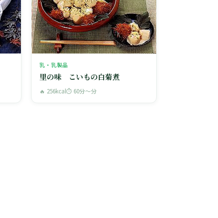
乳・乳製品
里の味 こいもの白菊煮
🔥 256kcal
⏱ 60分〜分