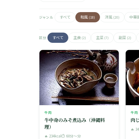
すべて
和風
洋風
中華
ジャンル
(18)
(20)
すべて
主食
主菜
副菜
区分
(2)
(7)
(2)
牛肉
牛肉
牛中身のみそ煮込み（沖縄料
肉
理）
🔥 3
🔥 234kcal
⏱ 60分〜分