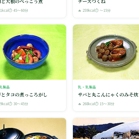
肉と大根のべっこう煮
チーズつくね
11kcal
⏱ 45〜60分
🔥 259kcal
⏱ 〜15分
乳製品
乳・乳製品
芋とタコの煮っころがし
サバと丸こんにゃくのみそ炊
19kcal
⏱ 30〜45分
🔥 268kcal
⏱ 15〜30分