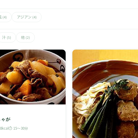
風
アジアン
(4)
(4)
汁
他
(5)
(2)
じゃが
48kcal
⏱ 15〜30分