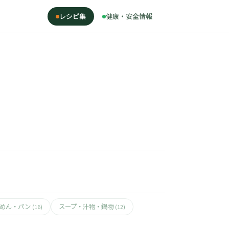
レシピ集
健康・安全情報
・めん・パン
スープ・汁物・鍋物
(16)
(12)