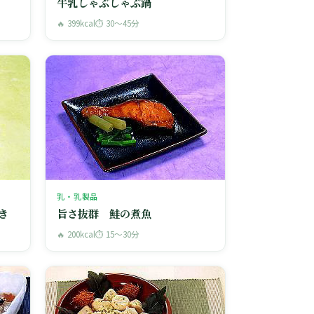
牛乳しゃぶしゃぶ鍋
🔥 399kcal
⏱ 30〜45分
乳・乳製品
き
旨さ抜群 鮭の煮魚
🔥 200kcal
⏱ 15〜30分