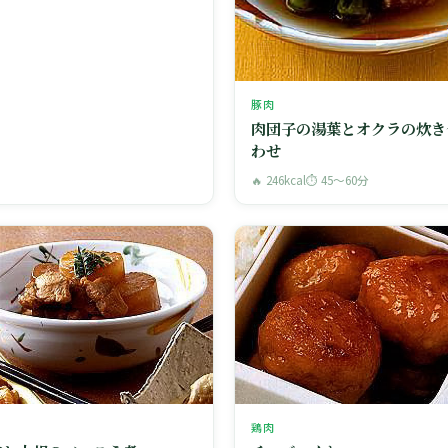
豚肉
肉団子の湯葉とオクラの炊き
わせ
🔥 246kcal
⏱ 45〜60分
鶏肉