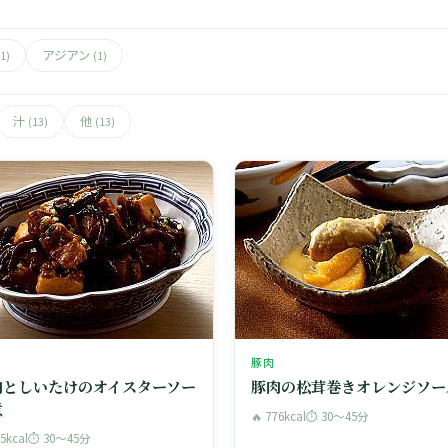
アジアン
(1)
(1)
汁
他
(13)
(13)
豚肉
肉としいたけのオイスターソー
豚肉の松茸巻きオレンジソー
煮
🔥 776kcal
⏱ 30〜45分
95kcal
⏱ 30〜45分