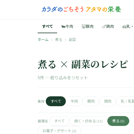
🐄
🐷
🍗
🧀
すべて
牛肉
豚肉
鶏肉
乳
ホーム
›
煮る
›
副菜
煮る × 副菜のレシピ
5件 —
絞り込みをリセット
すべて
牛肉
豚肉
鶏肉
乳・乳
素材
すべて
焼く・炒める
煮る
調理法
(11)
(5)
お菓子・デザート
(2)