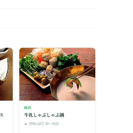
鶏肉
ス
牛乳しゃぶしゃぶ鍋
🔥 399kcal
⏱ 30〜45分