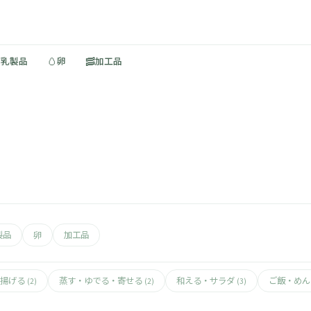
🥚
🥓
・乳製品
卵
加工品
製品
卵
加工品
揚げる
蒸す・ゆでる・寄せる
和える・サラダ
ご飯・め
(2)
(2)
(3)