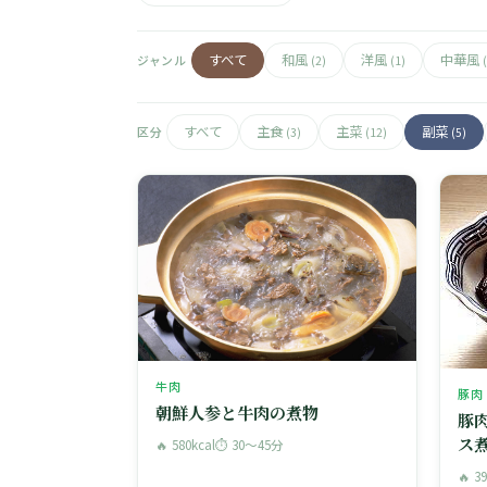
すべて
和風
洋風
中華風
ジャンル
(2)
(1)
すべて
主食
主菜
副菜
区分
(3)
(12)
(5)
牛肉
豚肉
朝鮮人参と牛肉の煮物
豚
ス
🔥 580kcal
⏱ 30〜45分
🔥 3