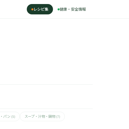
レシピ集
健康・安全情報
ん・パン
スープ・汁物・鍋物
(5)
(7)