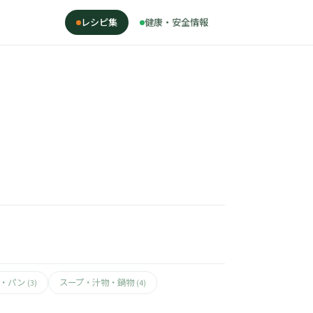
レシピ集
健康・安全情報
ん・パン
スープ・汁物・鍋物
(3)
(4)