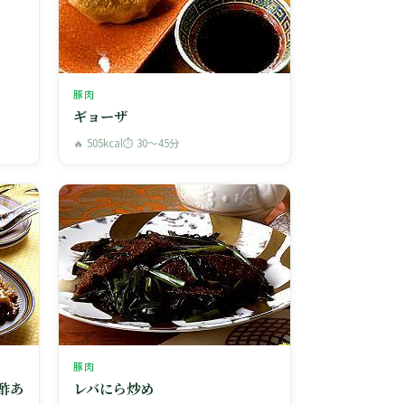
豚肉
ギョーザ
🔥 505kcal
⏱ 30〜45分
豚肉
酢あ
レバにら炒め