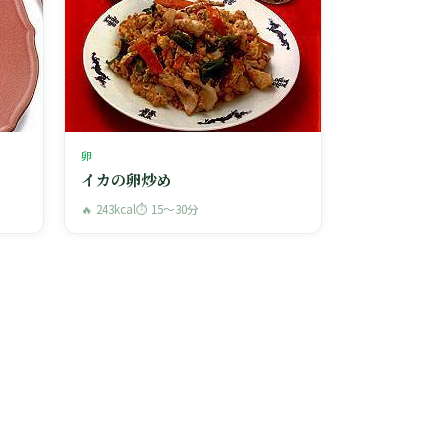
卵
イカの卵炒め
🔥 243kcal
⏱ 15〜30分