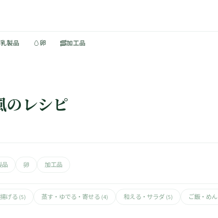
🥚
🥓
・乳製品
卵
加工品
風のレシピ
製品
卵
加工品
揚げる
蒸す・ゆでる・寄せる
和える・サラダ
ご飯・め
(5)
(4)
(5)