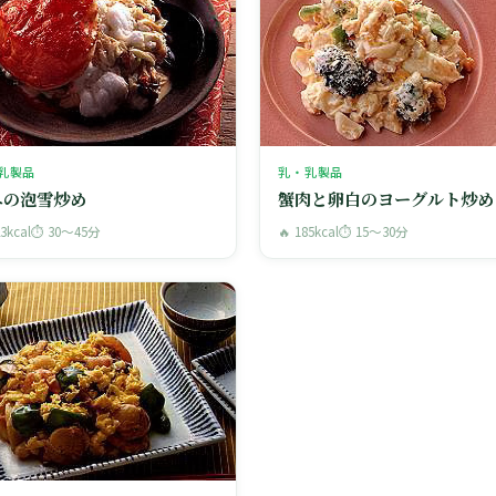
乳製品
乳・乳製品
ニの泡雪炒め
蟹肉と卵白のヨーグルト炒め
23kcal
⏱ 30〜45分
🔥 185kcal
⏱ 15〜30分