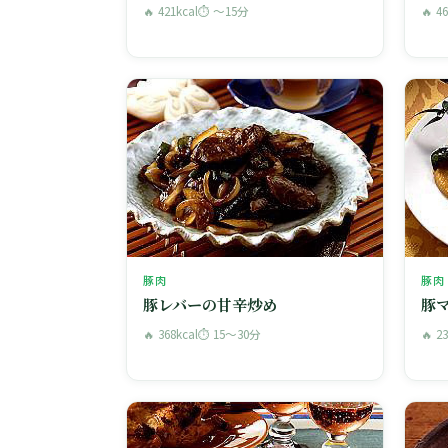
🔥 421kcal
⏱ 〜15分
🔥 4
豚肉
豚肉
豚レバーの甘辛炒め
豚
🔥 368kcal
⏱ 15〜30分
🔥 2