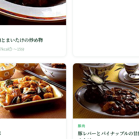
肉とまいたけの炒め物
67kcal
⏱ 〜15分
豚肉
豚
豚レバーとパイナップルの甘