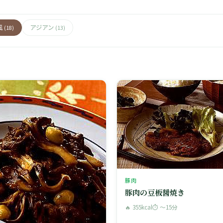
風
アジアン
(18)
(13)
豚肉
豚肉の豆板醤焼き
🔥 355kcal
⏱ 〜15分