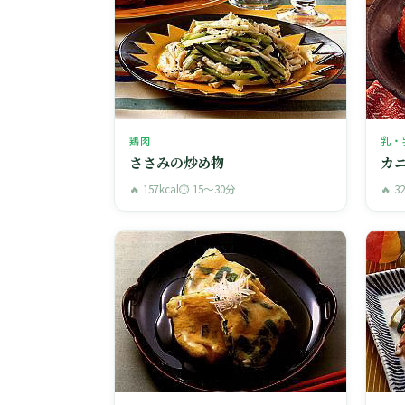
鶏肉
乳・
ささみの炒め物
カ
🔥 157kcal
⏱ 15〜30分
🔥 3