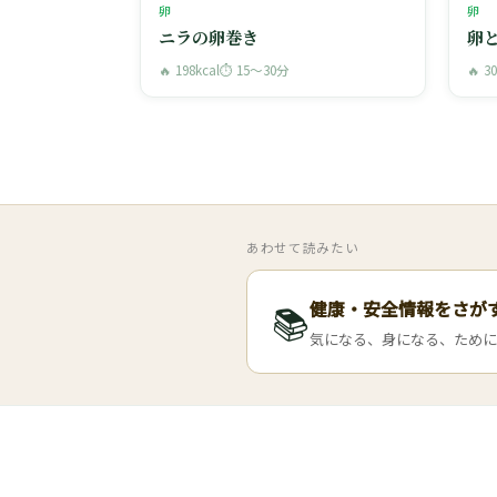
卵
卵
ニラの卵巻き
卵
🔥 198kcal
⏱ 15〜30分
🔥 3
あわせて読みたい
健康・安全情報をさが
📚
気になる、身になる、ために