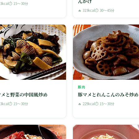
んかけ
63kcal
⏱ 15〜30分
🔥 319kcal
⏱ 30〜45分
豚肉
マメと野菜の中国風炒め
豚マメとれんこんのみそ炒め
33kcal
⏱ 15〜30分
🔥 229kcal
⏱ 15〜30分