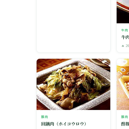
牛肉
牛
🔥 2
豚肉
豚肉
回鍋肉（ホイコウロウ）
酢