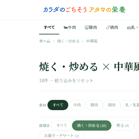
🐄
🐷
🍗
🧀
すべて
牛肉
豚肉
鶏肉
乳
ホーム
›
焼く・炒める
›
中華風
焼く・炒める × 中華
18件 —
絞り込みをリセット
すべて
牛肉
豚肉
鶏肉
乳・乳
素材
すべて
焼く・炒める
煮る
調理法
(18)
(4)
お菓子・デザート
(2)