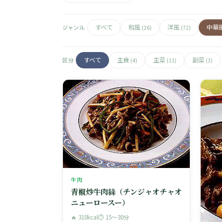
すべて
和風
洋風
中華
ジャンル
(26)
(72)
すべて
主食
主菜
副菜
区分
(4)
(11)
(3)
牛肉
青椒炒牛肉絲（チンジャオチャオ
ニューロースー）
🔥 310kcal
⏱ 15〜30分