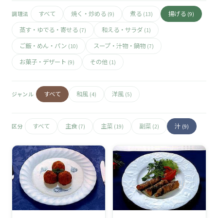
🧀
すべて
焼く・炒める
煮る
揚げる
調理法
(9)
(13)
(9)
🥚
蒸す・ゆでる・寄せる
和える・サラダ
(7)
(1)
ご飯・めん・パン
スープ・汁物・鍋物
(10)
(7)
🥓
お菓子・デザート
その他
(9)
(1)
すべて
和風
洋風
ジャンル
(4)
(5)
すべて
主食
主菜
副菜
汁
区分
(7)
(19)
(2)
(9)