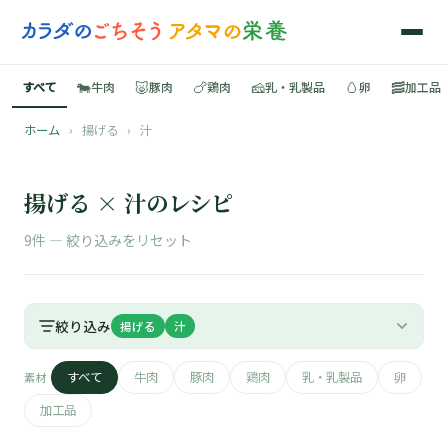
🐄
🐷
🍗
🧀
🥚
🥓
すべて
牛肉
豚肉
鶏肉
乳・乳製品
卵
加工品
ホーム
›
揚げる
›
汁
🍳
📚
揚げる × 汁のレシピ
9件 —
絞り込みをリセット
🐄
絞り込み
揚げる
汁
🐷
すべて
牛肉
豚肉
鶏肉
乳・乳製品
卵
素材
🍗
加工品