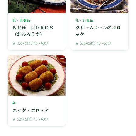
乳・乳製品
乳・乳製品
ＮＥＷ ＨＥＲＯＳ
クリームコーンのコロ
（乳ひろうす）
ッケ
🔥 355kcal
⏱ 45〜60分
🔥 538kcal
⏱ 45〜60分
卵
エッグ・コロッケ
🔥 524kcal
⏱ 45〜60分