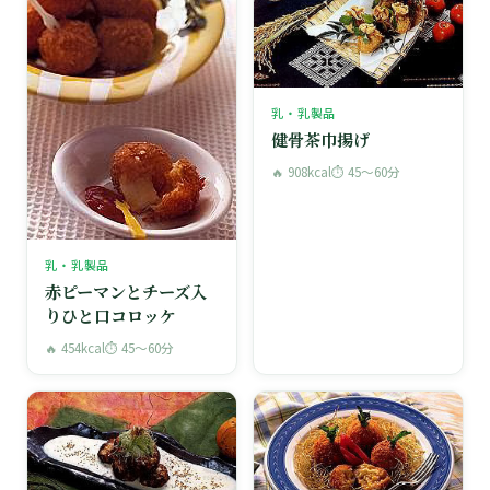
乳・乳製品
健骨茶巾揚げ
🔥 908kcal
⏱ 45〜60分
乳・乳製品
赤ピーマンとチーズ入
りひと口コロッケ
🔥 454kcal
⏱ 45〜60分