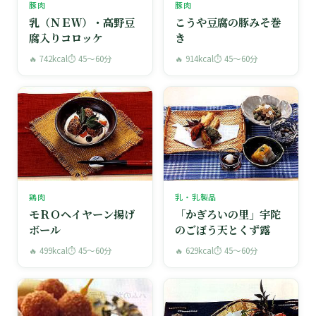
豚肉
豚肉
乳（ＮＥＷ）・高野豆
こうや豆腐の豚みそ巻
腐入りコロッケ
き
🔥 742kcal
⏱ 45〜60分
🔥 914kcal
⏱ 45〜60分
鶏肉
乳・乳製品
モＲＯヘイヤーン揚げ
「かぎろいの里」宇陀
ボール
のごぼう天とくず露
🔥 499kcal
⏱ 45〜60分
🔥 629kcal
⏱ 45〜60分