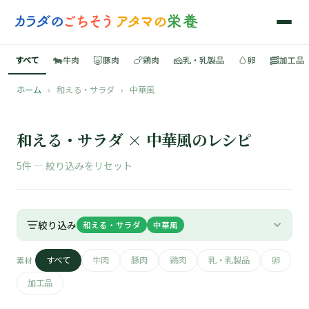
🐄
🐷
🍗
🧀
🥚
🥓
すべて
牛肉
豚肉
鶏肉
乳・乳製品
卵
加工品
ホーム
›
和える・サラダ
›
中華風
🍳
📚
和える・サラダ × 中華風のレシピ
5件 —
絞り込みをリセット
🐄
絞り込み
和える・サラダ
中華風
🐷
すべて
牛肉
豚肉
鶏肉
乳・乳製品
卵
素材
🍗
加工品