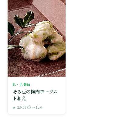
乳・乳製品
そら豆の梅肉ヨーグル
ト和え
🔥 23kcal
⏱ 〜15分