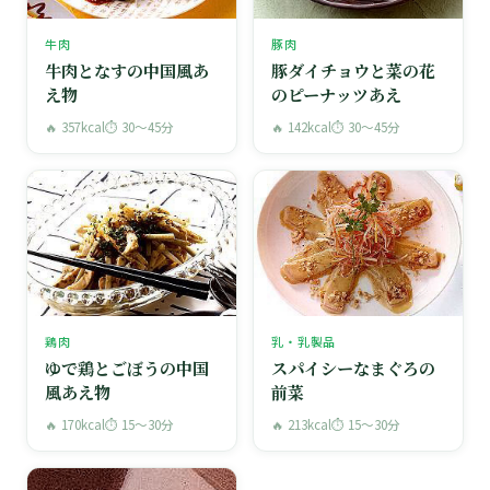
牛肉
豚肉
牛肉となすの中国風あ
豚ダイチョウと菜の花
え物
のピーナッツあえ
🔥 357kcal
⏱ 30〜45分
🔥 142kcal
⏱ 30〜45分
鶏肉
乳・乳製品
ゆで鶏とごぼうの中国
スパイシーなまぐろの
風あえ物
前菜
🔥 170kcal
⏱ 15〜30分
🔥 213kcal
⏱ 15〜30分