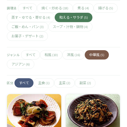
🧀
すべて
焼く・炒める
煮る
揚げる
調理法
(18)
(4)
(5)
🥚
蒸す・ゆでる・寄せる
和える・サラダ
(4)
(5)
ご飯・めん・パン
スープ・汁物・鍋物
(3)
(4)
🥓
お菓子・デザート
(2)
すべて
和風
洋風
中華風
ジャンル
(10)
(16)
(5)
アジアン
(6)
すべて
主食
主菜
副菜
区分
(1)
(2)
(2)