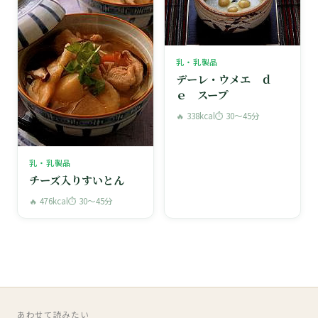
乳・乳製品
デーレ・ウメエ ｄ
ｅ スープ
🔥 338kcal
⏱ 30〜45分
乳・乳製品
チーズ入りすいとん
🔥 476kcal
⏱ 30〜45分
あわせて読みたい