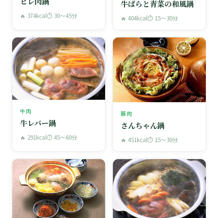
ヒレ肉鍋
牛ばらと青菜の和風鍋
🔥 374kcal
⏱ 30〜45分
🔥 404kcal
⏱ 15〜30分
牛肉
豚肉
牛レバー鍋
さんちゃん鍋
🔥 291kcal
⏱ 45〜60分
🔥 451kcal
⏱ 15〜30分