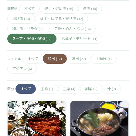
🧀
すべて
焼く・炒める
煮る
調理法
(26)
(18)
🥚
揚げる
蒸す・ゆでる・寄せる
(13)
(12)
和える・サラダ
ご飯・めん・パン
(10)
(16)
🥓
スープ・汁物・鍋物
お菓子・デザート
(12)
(11)
すべて
和風
洋風
中華風
ジャンル
(12)
(20)
(4)
アジアン
(6)
すべて
主食
主菜
副菜
汁
区分
(1)
(4)
(5)
(2)