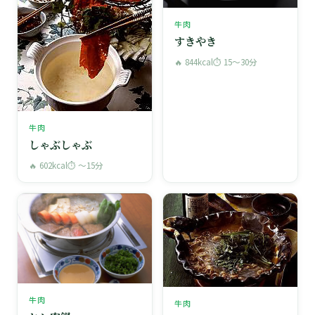
牛肉
すきやき
🔥 844kcal
⏱ 15〜30分
牛肉
しゃぶしゃぶ
🔥 602kcal
⏱ 〜15分
牛肉
牛肉