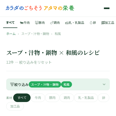
🐄
🐷
🍗
🧀
🥚
🥓
すべて
牛肉
豚肉
鶏肉
乳・乳製品
卵
加工品
ホーム
›
スープ・汁物・鍋物
›
和風
🍳
📚
スープ・汁物・鍋物 × 和風のレシピ
12件 —
絞り込みをリセット
🐄
絞り込み
スープ・汁物・鍋物
和風
🐷
すべて
牛肉
豚肉
鶏肉
乳・乳製品
卵
素材
🍗
加工品