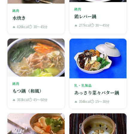
鶏肉
鶏肉
鶏レバー鍋
水炊き
🔥 277kcal
⏱ 30〜45分
🔥 426kcal
⏱ 30〜45分
鶏肉
乳・乳製品
もつ鍋（和風）
あっさり菜々バター鍋
🔥 383kcal
⏱ 45〜60分
🔥 354kcal
⏱ 15〜30分