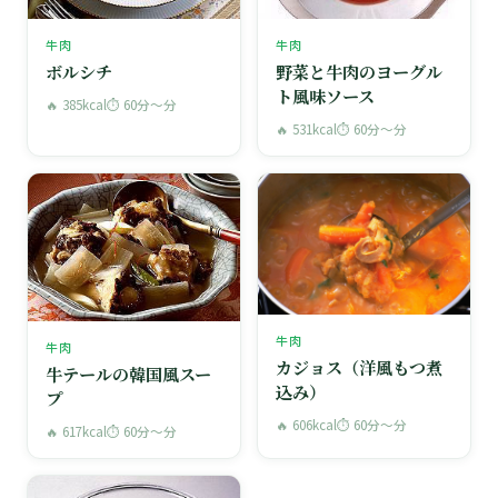
牛肉
牛肉
ボルシチ
野菜と牛肉のヨーグル
ト風味ソース
🔥 385kcal
⏱ 60分〜分
🔥 531kcal
⏱ 60分〜分
牛肉
牛肉
カジョス（洋風もつ煮
牛テールの韓国風スー
込み）
プ
🔥 606kcal
⏱ 60分〜分
🔥 617kcal
⏱ 60分〜分