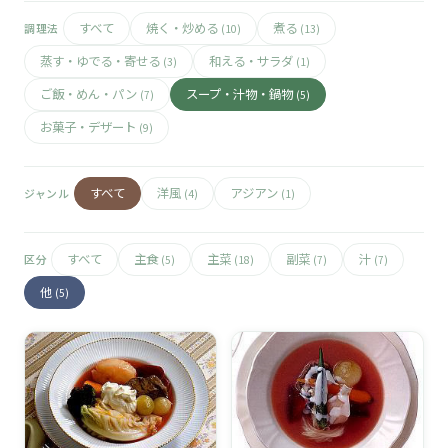
🧀
すべて
焼く・炒める
煮る
調理法
(10)
(13)
🥚
蒸す・ゆでる・寄せる
和える・サラダ
(3)
(1)
ご飯・めん・パン
スープ・汁物・鍋物
(7)
(5)
🥓
お菓子・デザート
(9)
すべて
洋風
アジアン
ジャンル
(4)
(1)
すべて
主食
主菜
副菜
汁
区分
(5)
(18)
(7)
(7)
他
(5)