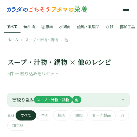
🐄
🐷
🍗
🧀
🥚
🥓
すべて
牛肉
豚肉
鶏肉
乳・乳製品
卵
加工品
ホーム
›
スープ・汁物・鍋物
›
他
🍳
📚
スープ・汁物・鍋物 × 他のレシピ
5件 —
絞り込みをリセット
🐄
絞り込み
スープ・汁物・鍋物
他
🐷
すべて
牛肉
豚肉
鶏肉
乳・乳製品
卵
素材
🍗
加工品