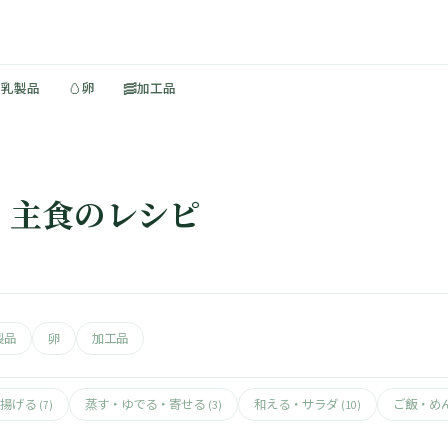
🥚
🥓
・乳製品
卵
加工品
 主食のレシピ
製品
卵
加工品
揚げる
蒸す・ゆでる・寄せる
和える・サラダ
ご飯・め
(7)
(3)
(10)