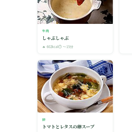
牛肉
しゃぶしゃぶ
🔥 602kcal
⏱ 〜15分
卵
トマトとレタスの卵スープ