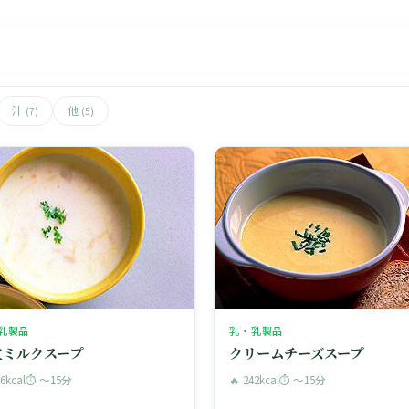
汁
他
(7)
(5)
乳製品
乳・乳製品
立ミルクスープ
クリームチーズスープ
86kcal
⏱ 〜15分
🔥 242kcal
⏱ 〜15分