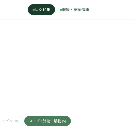
レシピ集
健康・安全情報
ん・パン
スープ・汁物・鍋物
(10)
(5)