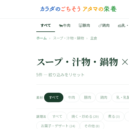
🐄
🐷
🍗
🧀
すべて
牛肉
豚肉
鶏肉
乳
ホーム
›
スープ・汁物・鍋物
›
主食
スープ・汁物・鍋物 ×
5件 —
絞り込みをリセット
すべて
牛肉
豚肉
鶏肉
乳・乳
素材
すべて
焼く・炒める
煮る
調理法
(29)
(3)
お菓子・デザート
その他
(24)
(8)