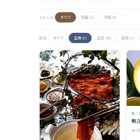
すべて
和風
洋風
ジャンル
(1)
(4)
すべて
主食
主菜
副菜
区分
(5)
(18)
(7)
乳・
帆
🔥 1