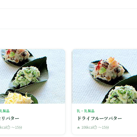
乳製品
乳・乳製品
セリバター
ドライフルーツバター
3kcal
⏱ 〜15分
🔥 106kcal
⏱ 〜15分