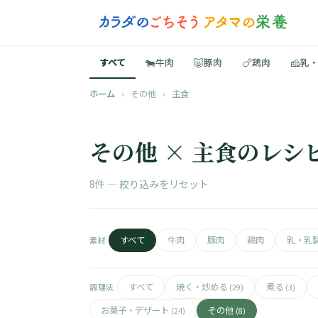
🐄
🐷
🍗
🧀
すべて
牛肉
豚肉
鶏肉
乳
ホーム
›
その他
›
主食
その他 × 主食のレシ
8件 —
絞り込みをリセット
すべて
牛肉
豚肉
鶏肉
乳・乳
素材
すべて
焼く・炒める
煮る
調理法
(29)
(3)
お菓子・デザート
その他
(24)
(8)