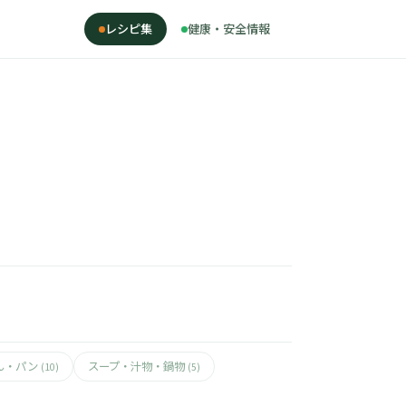
レシピ集
健康・安全情報
ん・パン
スープ・汁物・鍋物
(10)
(5)