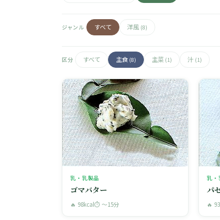
すべて
洋風
ジャンル
(8)
すべて
主食
主菜
汁
区分
(8)
(1)
(1)
乳・乳製品
乳・
ゴマバター
パ
🔥 98kcal
⏱ 〜15分
🔥 9