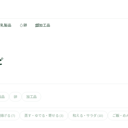
🥚
🥓
・乳製品
卵
加工品
ピ
製品
卵
加工品
揚げる
蒸す・ゆでる・寄せる
和える・サラダ
ご飯・め
(7)
(3)
(10)