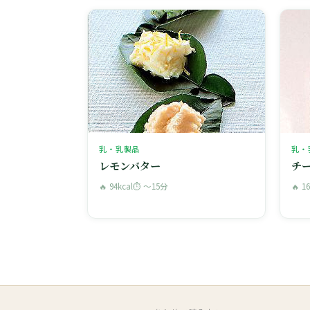
乳・乳製品
乳・
レモンバター
チ
🔥 94kcal
⏱ 〜15分
🔥 1