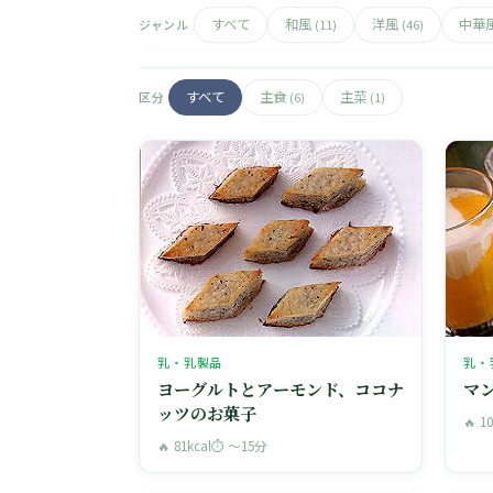
すべて
和風
洋風
中華
ジャンル
(11)
(46)
すべて
主食
主菜
区分
(6)
(1)
乳・乳製品
乳・
ヨーグルトとアーモンド、ココナ
マ
ッツのお菓子
🔥 1
🔥 81kcal
⏱ 〜15分