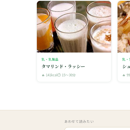
乳・乳製品
乳・
タマリンド・ラッシー
シ
🔥 141kcal
⏱ 15〜30分
🔥 9
あわせて読みたい