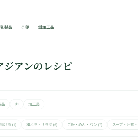
🥚
🥓
・乳製品
卵
加工品
 アジアンのレシピ
製品
卵
加工品
揚げる
和える・サラダ
ご飯・めん・パン
スープ・汁物
(1)
(6)
(7)