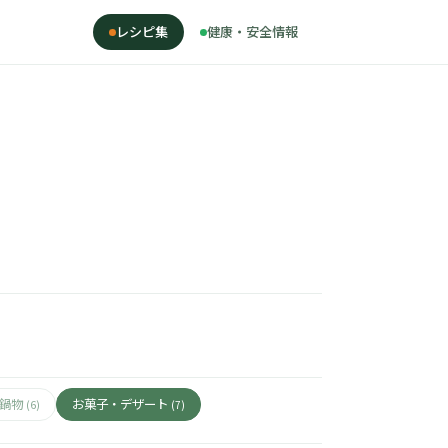
レシピ集
健康・安全情報
・鍋物
お菓子・デザート
(6)
(7)