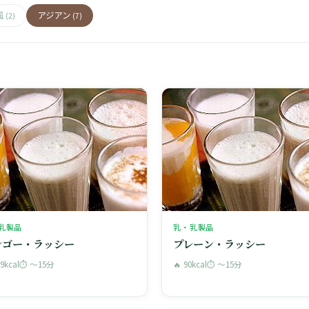
風
アジアン
(2)
(7)
乳製品
乳・乳製品
ンゴー・ラッシー
プレーン・ラッシー
09kcal
⏱ 〜15分
🔥 90kcal
⏱ 〜15分