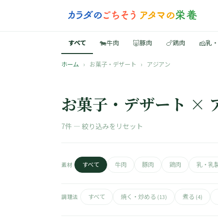
🐄
🐷
🍗
🧀
すべて
牛肉
豚肉
鶏肉
乳
ホーム
›
お菓子・デザート
›
アジアン
お菓子・デザート ×
7件 —
絞り込みをリセット
すべて
牛肉
豚肉
鶏肉
乳・乳
素材
すべて
焼く・炒める
煮る
調理法
(13)
(4)