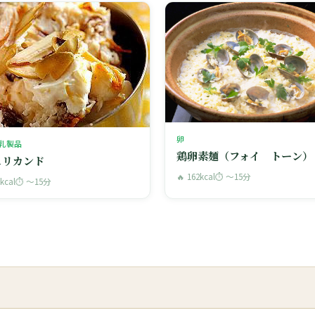
卵
乳製品
鶏卵素麺（フォイ トーン）
ュリカンド
🔥 162kcal
⏱ 〜15分
9kcal
⏱ 〜15分